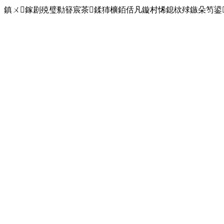
鎮ㄨ鎵剧殑璧勬簮宸茶鍒犻櫎銆佸凡鏇村悕鎴栨殏鏃朵笉鍙