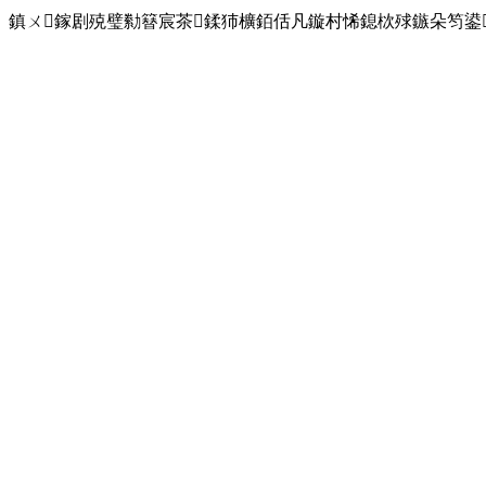
鎮ㄨ鎵剧殑璧勬簮宸茶鍒犻櫎銆佸凡鏇村悕鎴栨殏鏃朵笉鍙